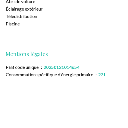
Abri de voiture
Éclairage extérieur
Télédistribution
Piscine
Mentions légales
PEB code unique
20250121014654
Consommation spécifique d'énergie primaire
271
kWh/m²·an
Consommation totale d'énergie primaire
50579
kWh/an
Niveau Ew (Performance énergétique)
D
Émission CO2
66 kg CO2/m².an
Risques d'inondation
Zone non inondable
Dernière affectation urbanistique
Zone d'habitat