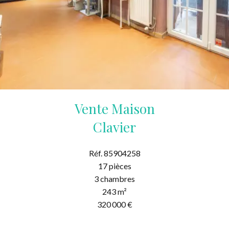
Vente Maison
Clavier
Réf. 85904258
17 pièces
3 chambres
243 m²
320 000 €