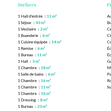
Surfaces
P
1 Hall d'entrée
11 m²
Au
1 Séjour
43 m²
B
1 Vestiaire
2 m²
Ce
1 Buanderie
6 m²
C
1 Cuisine équipée
14 m²
C
1 Remise
6 m²
Éc
1 Bureau
11 m²
Éc
1 Hall
3 m²
G
1 Chambre
18 m²
M
1 Salle de bains
6 m²
Pa
1 Chambre
16 m²
Ro
1 Chambre
11 m²
S
1 Chambre
10 m²
1 Dressing
8 m²
1 Bureau
23 m²