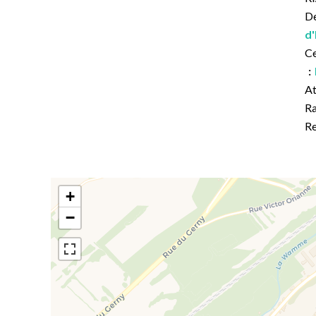
De
d'
Ce
At
Ra
Re
+
−