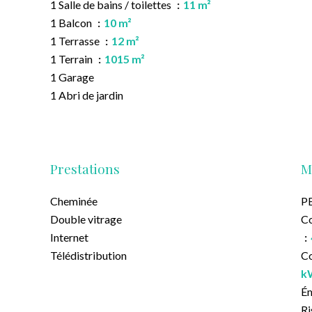
1 Salle de bains / toilettes
11 m²
1 Balcon
10 m²
1 Terrasse
12 m²
1 Terrain
1015 m²
1 Garage
1 Abri de jardin
Prestations
M
Cheminée
PE
Double vitrage
Co
Internet
Télédistribution
Co
k
É
Ri