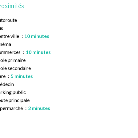
roximités
toroute
us
ntre ville
10 minutes
inéma
ommerces
10 minutes
ole primaire
ole secondaire
are
5 minutes
édecin
rking public
ute principale
upermarché
2 minutes