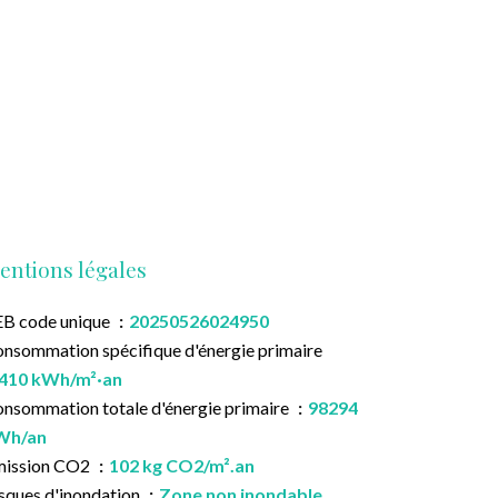
entions légales
B code unique
20250526024950
nsommation spécifique d'énergie primaire
410 kWh/m²·an
nsommation totale d'énergie primaire
98294
Wh/an
mission CO2
102 kg CO2/m².an
sques d'inondation
Zone non inondable