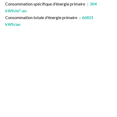
Consommation spécifique d'énergie primaire
304
kWh/m²·an
Consommation totale d'énergie primaire
66821
kWh/an
Niveau Ew (Performance énergétique)
D
Émission CO2
75 kg CO2/m².an
Risques d'inondation
Zone non inondable
Dernière affectation urbanistique
Zone d'habitat
(résidentiel, urbain ou rural)
Certificat : Conformité de la citerne mazout
Non
applicable
Certificat : Conformité de l'installation électrique
Certificat de conformité (location)
Non applicable
+