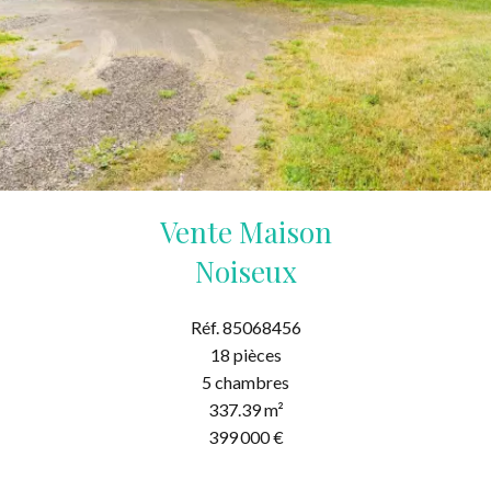
Vente Maison
Noiseux
Réf. 85068456
18 pièces
5 chambres
337.39 m²
399 000 €