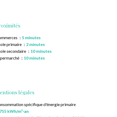
roximités
ommerces
5 minutes
ole primaire
2 minutes
ole secondaire
10 minutes
upermarché
10 minutes
entions légales
nsommation spécifique d'énergie primaire
755 kWh/m²·an