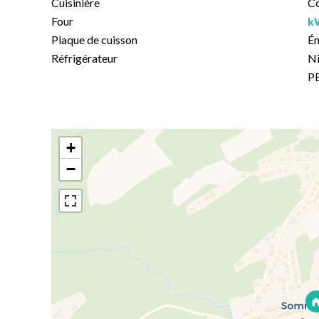
Cuisinière
Co
Four
k
Plaque de cuisson
É
Réfrigérateur
Ni
PE
+
−