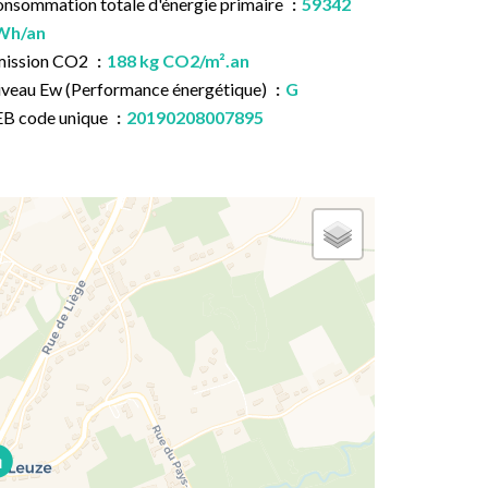
nsommation totale d'énergie primaire
59342
Wh/an
mission CO2
188 kg CO2/m².an
veau Ew (Performance énergétique)
G
B code unique
20190208007895