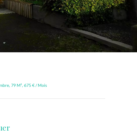
bre, 79 M², 675 € / Mois
uer