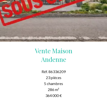
Vente Maison
Andenne
Réf. 86336209
23 pièces
5 chambres
286 m²
364 000 €