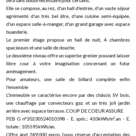
sera sans doute nécessaire pour certains.
Elle se compose, au rez, d'un hall d'entrée, d'un vaste séjour
agrémenté d'un très bel âtre, d'une cuisine semi-équipée,
d'un espace salle-à-manger, d'un grand garage avec espace
buanderie.
Le premier étage propose un hall de nuit, 4 chambres
spacieuses et une salle de douche.
Le deuxième niveau offre un superbe grenier pouvant laisser
libre cour à votre imagination concernant un futur
aménagement.
Pour amateurs, une salle de billard complète enfin
l'ensemble
L'immeuble se caractérise encore par des châssis SV bois,
une chauffage par convecteurs gaz et un très joli jardin
arrière avec espace terrasse. COUP DE COEUR ASSURE
PEB G n°20230524010398 - E. spéc.: 410kWh/m².an - E.
totale : 105595kWh/an.
Offre àpd 249.000 euros (sous réserve d'acceptation des