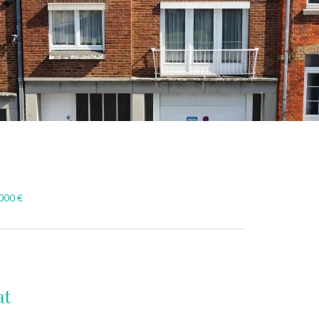
000 €
at