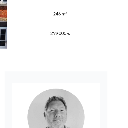
246 m²
299 000 €