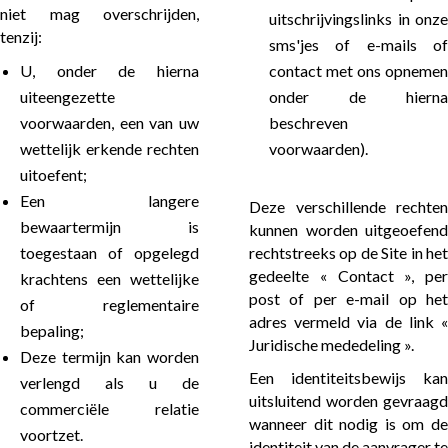
niet mag overschrijden,
uitschrijvingslinks in onze
tenzij:
sms'jes of e-mails of
U, onder de hierna
contact met ons opnemen
uiteengezette
onder de hierna
voorwaarden, een van uw
beschreven
wettelijk erkende rechten
voorwaarden).
uitoefent;
Een langere
Deze verschillende rechten
bewaartermijn is
kunnen worden uitgeoefend
toegestaan of opgelegd
rechtstreeks op de Site in het
gedeelte « Contact », per
krachtens een wettelijke
post of per e-mail op het
of reglementaire
adres vermeld via de link «
bepaling;
Juridische mededeling ».
Deze termijn kan worden
Een identiteitsbewijs kan
verlengd als u de
uitsluitend worden gevraagd
commerciële relatie
wanneer dit nodig is om de
voortzet.
identiteit van de aanvrager te