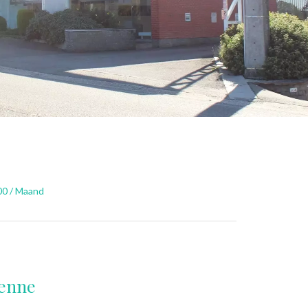
00 / Maand
menne