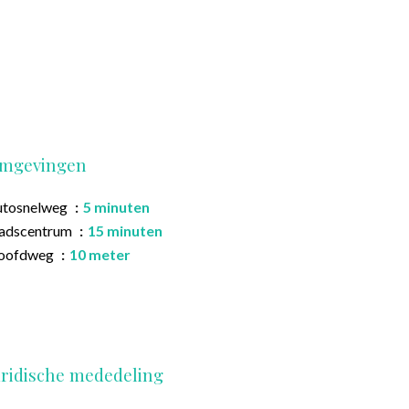
mgevingen
utosnelweg
5 minuten
tadscentrum
15 minuten
oofdweg
10 meter
uridische mededeling