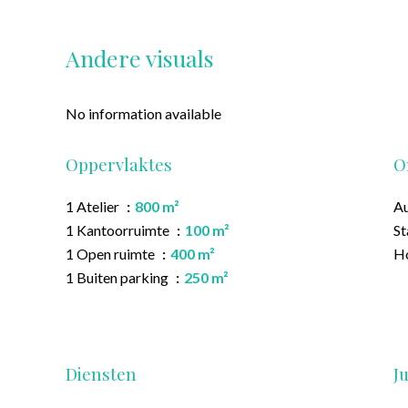
Andere visuals
No information available
Oppervlaktes
O
1 Atelier
800 m²
A
1 Kantoorruimte
100 m²
S
1 Open ruimte
400 m²
H
1 Buiten parking
250 m²
Diensten
J