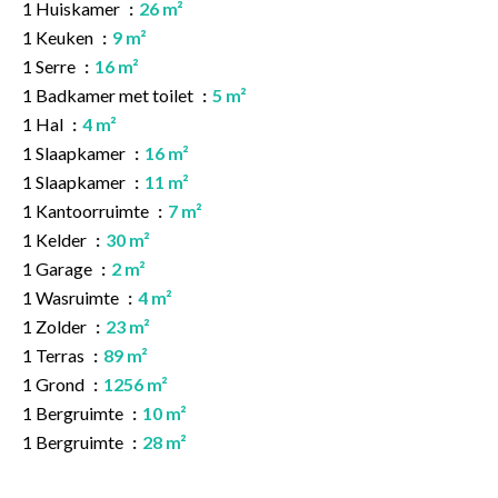
1 Huiskamer
26 m²
1 Keuken
9 m²
1 Serre
16 m²
1 Badkamer met toilet
5 m²
1 Hal
4 m²
1 Slaapkamer
16 m²
1 Slaapkamer
11 m²
1 Kantoorruimte
7 m²
1 Kelder
30 m²
1 Garage
2 m²
1 Wasruimte
4 m²
1 Zolder
23 m²
1 Terras
89 m²
1 Grond
1256 m²
1 Bergruimte
10 m²
1 Bergruimte
28 m²