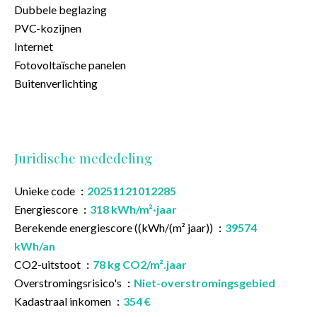
Dubbele beglazing
PVC-kozijnen
Internet
Fotovoltaïsche panelen
Buitenverlichting
Juridische mededeling
Unieke code
20251121012285
Energiescore
318 kWh/m²·jaar
Berekende energiescore ((kWh/(m² jaar))
39574
kWh/an
CO2-uitstoot
78 kg CO2/m².jaar
Overstromingsrisico's
Niet-overstromingsgebied
Kadastraal inkomen
354 €