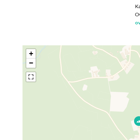
Ka
Ov
o
+
−